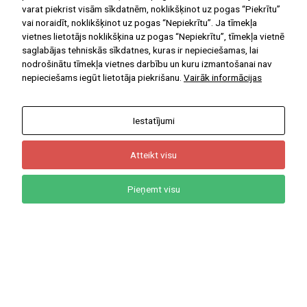
Ar Jums kopš 1908.gada
varat piekrist visām sīkdatnēm, noklikšķinot uz pogas “Piekrītu”
vai noraidīt, noklikšķinot uz pogas “Nepiekrītu”. Ja tīmekļa
vietnes lietotājs noklikšķina uz pogas “Nepiekrītu”, tīmekļa vietnē
saglabājas tehniskās sīkdatnes, kuras ir nepieciešamas, lai
nodrošinātu tīmekļa vietnes darbību un kuru izmantošanai nav
nepieciešams iegūt lietotāja piekrišanu.
Vairāk informācijas
NODERĪGAS DIGITĀLĀS MĀCĪBU
PLATFORMAS
Iestatījumi
E-klase
Atteikt visu
Uzdevumi.lv
Letonika
Pieņemt visu
Māconis
Start(IT)
Soma.lv
NODERĪGAS IEKŠĒJĀS
SAITES