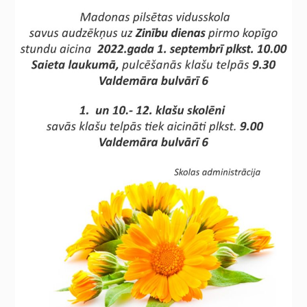
nav obligātas.
Tie ir
nepieciešami,
lai vietne
darbotos.
Statistika
Lai mēs
varētu uzlabot
vietnes
funkcionalitāti
un struktūru,
pamatojoties
uz to, kā
vietne tiek
izmantota.
Pieredze
Lai mūsu vietne
jūsu
apmeklējuma
laikā darbotos
pēc iespējas
labāk. Ja jūs