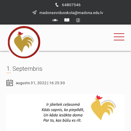
×
Skip
64807546
to
madonasvidusskola@madona.edu.lv
content
1. Septembris
augusts 31, 2022 | 16:25:30
Nepieciešams
Šīs sīkdatnes