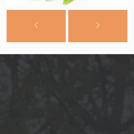
noraidīsit šīs
sīkdatnes, daļa
no vietnes
funkcionalitātes
pazudīs.
Mārketings
Daloties ar
savām
interesēm un
uzvedību, kad
apmeklējat
mūsu vietni,
jūs palielinat
iespēju redzēt
personalizētu
saturu un
piedāvājumus.