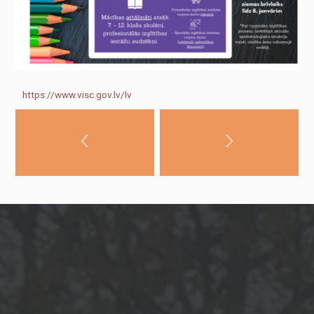
nav obligātas.
Tie ir
nepieciešami,
lai vietne
darbotos.
Statistika
https://www.visc.gov.lv/lv
Lai mēs
varētu uzlabot
vietnes
funkcionalitāti
un struktūru,
pamatojoties
uz to, kā
vietne tiek
izmantota.
Pieredze
Lai mūsu vietne
jūsu
apmeklējuma
laikā darbotos
pēc iespējas
labāk. Ja jūs