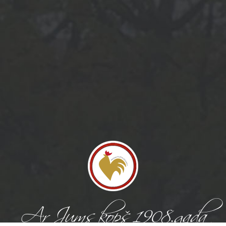
noraidīsit šīs
sīkdatnes, daļa
no vietnes
funkcionalitātes
pazudīs.
Mārketings
Daloties ar
savām
interesēm un
uzvedību, kad
apmeklējat
mūsu vietni,
jūs palielinat
iespēju redzēt
personalizētu
saturu un
piedāvājumus.
Ar Jums kopš 1908.gada