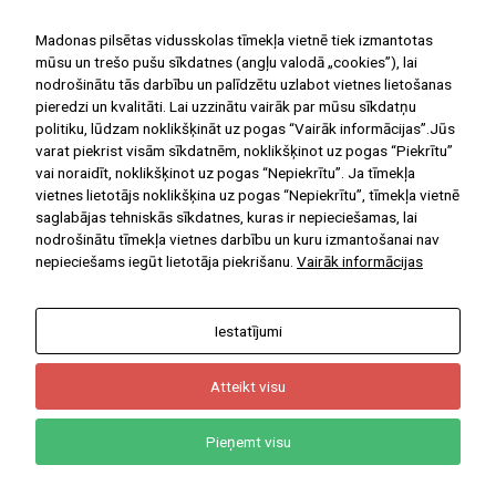
Madonas pilsētas vidusskolas tīmekļa vietnē tiek izmantotas
mūsu un trešo pušu sīkdatnes (angļu valodā „cookies”), lai
nodrošinātu tās darbību un palīdzētu uzlabot vietnes lietošanas
NODERĪGAS DIGITĀLĀS MĀCĪBU
pieredzi un kvalitāti. Lai uzzinātu vairāk par mūsu sīkdatņu
politiku, lūdzam noklikšķināt uz pogas “Vairāk informācijas”.Jūs
PLATFORMAS
varat piekrist visām sīkdatnēm, noklikšķinot uz pogas “Piekrītu”
E-klase
vai noraidīt, noklikšķinot uz pogas “Nepiekrītu”. Ja tīmekļa
vietnes lietotājs noklikšķina uz pogas “Nepiekrītu”, tīmekļa vietnē
Uzdevumi.lv
saglabājas tehniskās sīkdatnes, kuras ir nepieciešamas, lai
Letonika
nodrošinātu tīmekļa vietnes darbību un kuru izmantošanai nav
nepieciešams iegūt lietotāja piekrišanu.
Vairāk informācijas
Māconis
Start(IT)
Soma.lv
Iestatījumi
NODERĪGAS IEKŠĒJĀS
Atteikt visu
SAITES
Pieņemt visu
Projekti
Privātuma politika