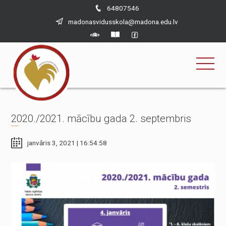
×
Skip
64807546
to
madonasvidusskola@madona.edu.lv
content
2020./2021. mācību gada 2. septembris
janvāris 3, 2021 | 16:54:58
Nepieciešams
Šīs sīkdatnes