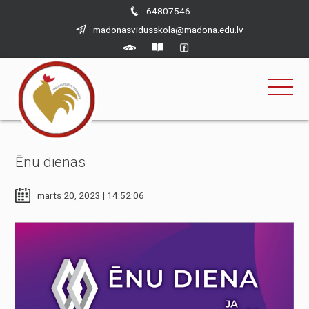
×
Skip
64807546
to
madonasvidusskola@madona.edu.lv
content
Ēnu dienas
marts 20, 2023 | 14:52:06
Nepieciešams
Šīs sīkdatnes