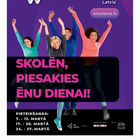
nav obligātas.
Tie ir
nepieciešami,
lai vietne
darbotos.
Statistika
Lai mēs
varētu uzlabot
vietnes
funkcionalitāti
un struktūru,
pamatojoties
uz to, kā
vietne tiek
izmantota.
Pieredze
Lai mūsu vietne
jūsu
apmeklējuma
laikā darbotos
pēc iespējas
labāk. Ja jūs