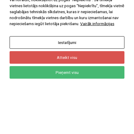
vietnes lietotājs noklikšķina uz pogas “Nepiekrītu”, tīmekļa vietnē
saglabājas tehniskās sīkdatnes, kuras ir nepieciešamas, lai
nodrošinātu tīmekļa vietnes darbību un kuru izmantošanai nav
nepieciešams iegūt lietotāja piekrišanu.
Vairāk informācijas
NODERĪGAS DIGITĀLĀS MĀCĪBU
PLATFORMAS
Iestatījumi
E-klase
Uzdevumi.lv
Atteikt visu
Letonika
Māconis
Pieņemt visu
Start(IT)
Soma.lv
NODERĪGAS IEKŠĒJĀS
SAITES
Projekti
Privātuma politika