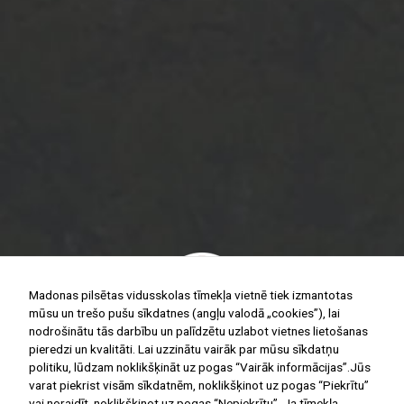
Madonas pilsētas vidusskolas tīmekļa vietnē tiek izmantotas
mūsu un trešo pušu sīkdatnes (angļu valodā „cookies”), lai
nodrošinātu tās darbību un palīdzētu uzlabot vietnes lietošanas
pieredzi un kvalitāti. Lai uzzinātu vairāk par mūsu sīkdatņu
Ar Jums kopš 1908.gada
politiku, lūdzam noklikšķināt uz pogas “Vairāk informācijas”.Jūs
varat piekrist visām sīkdatnēm, noklikšķinot uz pogas “Piekrītu”
vai noraidīt, noklikšķinot uz pogas “Nepiekrītu”. Ja tīmekļa