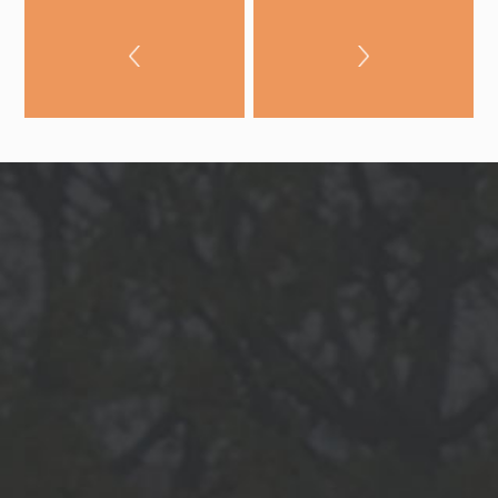
noraidīsit šīs
sīkdatnes, daļa
no vietnes
funkcionalitātes
pazudīs.
Mārketings
Daloties ar
savām
interesēm un
uzvedību, kad
apmeklējat
mūsu vietni,
jūs palielinat
iespēju redzēt
personalizētu
saturu un
piedāvājumus.