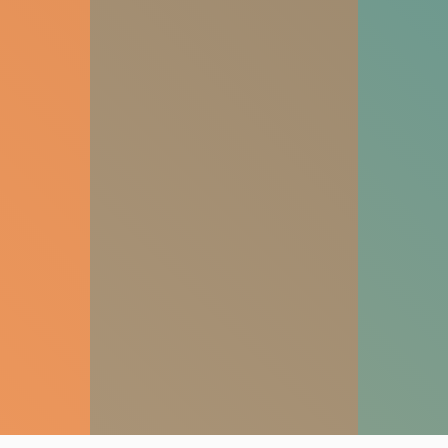
noraidīsit šīs
sīkdatnes, daļa
no vietnes
funkcionalitātes
pazudīs.
Mārketings
Daloties ar
savām
interesēm un
uzvedību, kad
apmeklējat
mūsu vietni,
jūs palielinat
iespēju redzēt
personalizētu
saturu un
piedāvājumus.