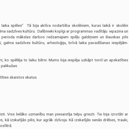
aika spēles” Tā bija aktīva nodarbība skolēniem, kuras laikā ir skolēni
alma sadzīves kultūru. Dalībnieki kopīgi ar programmas vadītāju iepazina un
es perioda mākslas darbos redzamajiem spēļu galdiņiem un Bauskas pils
i, galma sadzīves kultūru, arheoloģiju, brīvā laika pavadīšanas iespējām-
 ko spēlēja to laiku bērni. Mums bija iespēja uzkāpt tornī un apskatīties
 palikušas.
tīties skaistos skatus.
ti. Viss lielāko uzmanību man piesaistīja telpu griezti. Tie bija izrotāti ar
, kā izskatījās pilis, kur agrāk dzīvoja. Kā izskatījās senās drēbes, trauki,
mosfērā.