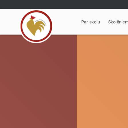
Skip
to
content
Par skolu
Skolēnie