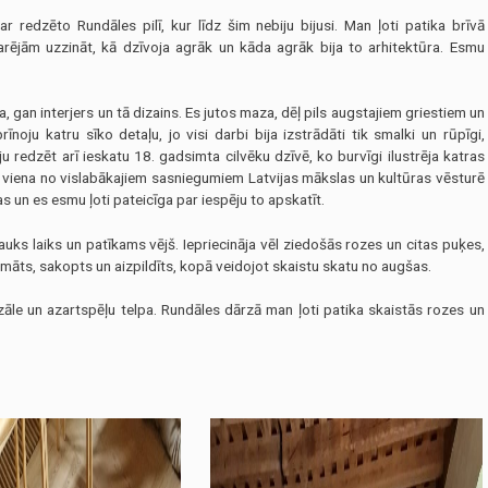
ar redzēto Rundāles pilī, kur līdz šim nebiju bijusi. Man ļoti patika brīvā
arējām uzzināt, kā dzīvoja agrāk un kāda agrāk bija to arhitektūra. Esmu
, gan interjers un tā dizains. Es jutos maza, dēļ pils augstajiem griestiem un
rīnoju katru sīko detaļu, jo visi darbi bija izstrādāti tik smalki un rūpīgi,
ju redzēt arī ieskatu 18. gadsimta cilvēku dzīvē, ko burvīgi ilustrēja katras
 viena no vislabākajiem sasniegumiem Latvijas mākslas un kultūras vēsturē
 un es esmu ļoti pateicīga par iespēju to apskatīt.
auks laiks un patīkams vējš. Iepriecināja vēl ziedošās rozes un citas puķes,
domāts, sakopts un aizpildīts, kopā veidojot skaistu skatu no augšas.
zāle un azartspēļu telpa. Rundāles dārzā man ļoti patika skaistās rozes un