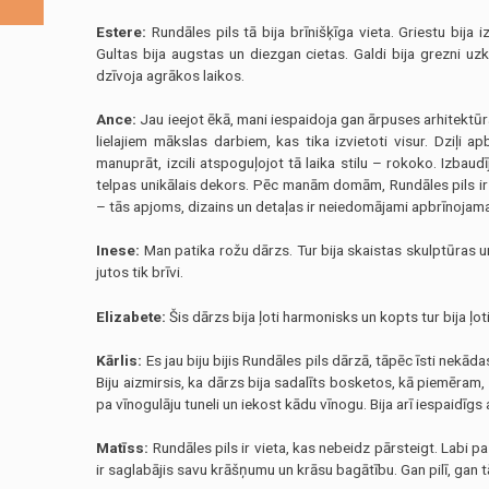
Estere:
Rundāles pils tā bija brīnišķīga vieta. Griestu bija
Gultas bija augstas un diezgan cietas. Galdi bija grezni uzk
dzīvoja agrākos laikos.
Ance:
Jau ieejot ēkā, mani iespaidoja gan ārpuses arhitektūra
lielajiem mākslas darbiem, kas tika izvietoti visur. Dziļi apb
manuprāt, izcili atspoguļojot tā laika stilu – rokoko. Izbaudī
telpas unikālais dekors. Pēc manām domām, Rundāles pils ir
– tās apjoms, dizains un detaļas ir neiedomājami apbrīnojamas
Inese:
Man patika rožu dārzs. Tur bija skaistas skulptūras u
jutos tik brīvi.
Elizabete:
Šis dārzs bija ļoti harmonisks un kopts tur bija ļoti
Kārlis:
Es jau biju bijis Rundāles pils dārzā, tāpēc īsti nekāda
Biju aizmirsis, ka dārzs bija sadalīts bosketos, kā piemēram, 
pa vīnogulāju tuneli un iekost kādu vīnogu. Bija arī iespaidīgs a
Matīss:
Rundāles pils ir vieta, kas nebeidz pārsteigt. Labi pa
ir saglabājis savu krāšņumu un krāsu bagātību. Gan pilī, gan tā