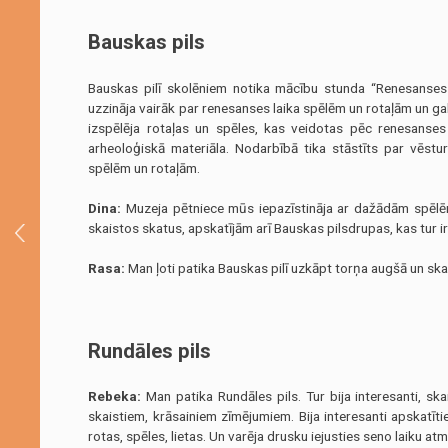
Bauskas pils
Bauskas pilī skolēniem notika mācību stunda “Renesanses l
uzzināja vairāk par renesanses laika spēlēm un rotaļām un g
izspēlēja rotaļas un spēles, kas veidotas pēc renesans
arheoloģiskā materiāla. Nodarbībā tika stāstīts par vēstur
spēlēm un rotaļām.
Dina:
Muzeja pētniece mūs iepazīstināja ar dažādām spēlēm,
skaistos skatus, apskatījām arī Bauskas pilsdrupas, kas tur ir
Rasa:
Man ļoti patika Bauskas pilī uzkāpt torņa augšā un ska
Rundāles pils
Rebeka:
Man patika Rundāles pils. Tur bija interesanti, skais
skaistiem, krāsainiem zīmējumiem. Bija interesanti apskatīties
rotas, spēles, lietas. Un varēja drusku iejusties seno laiku at