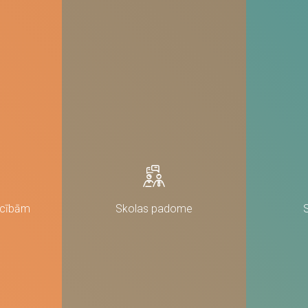
nav obligātas.
Tie ir
nepieciešami,
lai vietne
darbotos.
Statistika
Lai mēs
varētu uzlabot
vietnes
funkcionalitāti
un struktūru,
pamatojoties
uz to, kā
vietne tiek
izmantota.
ācībām
Skolas padome
Pieredze
Lai mūsu vietne
jūsu
apmeklējuma
laikā darbotos
pēc iespējas
labāk. Ja jūs