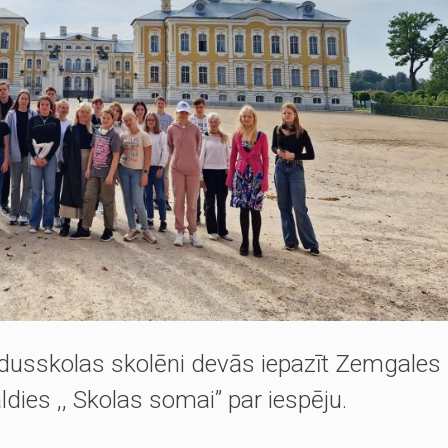
dusskolas skolēni devās iepazīt Zemgales
aldies ,, Skolas somai” par iespēju.