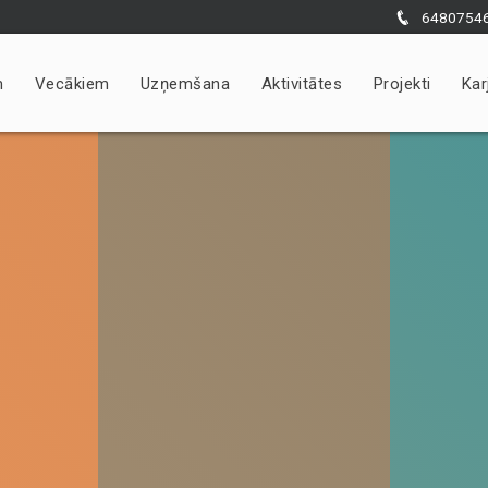
6480754
m
Vecākiem
Uzņemšana
Aktivitātes
Projekti
Kar
Nepieciešams
Šīs sīkdatnes