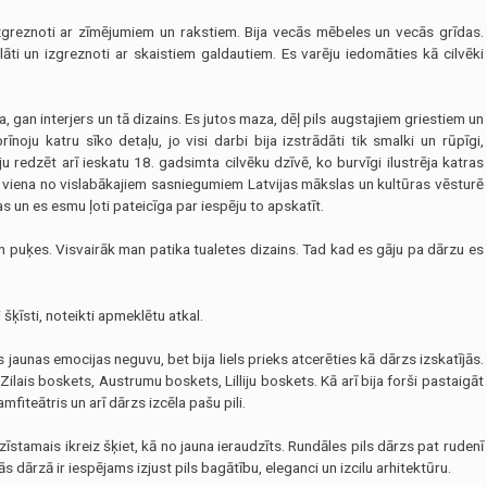
 izgreznoti ar zīmējumiem un rakstiem. Bija vecās mēbeles un vecās grīdas.
lāti un izgreznoti ar skaistiem galdautiem. Es varēju iedomāties kā cilvēki
, gan interjers un tā dizains. Es jutos maza, dēļ pils augstajiem griestiem un
rīnoju katru sīko detaļu, jo visi darbi bija izstrādāti tik smalki un rūpīgi,
ju redzēt arī ieskatu 18. gadsimta cilvēku dzīvē, ko burvīgi ilustrēja katras
 viena no vislabākajiem sasniegumiem Latvijas mākslas un kultūras vēsturē
 un es esmu ļoti pateicīga par iespēju to apskatīt.
n puķes. Visvairāk man patika tualetes dizains. Tad kad es gāju pa dārzu es
 šķīsti, noteikti apmeklētu atkal.
s jaunas emocijas neguvu, bet bija liels prieks atcerēties kā dārzs izskatījās.
Zilais boskets, Austrumu boskets, Lilliju boskets. Kā arī bija forši pastaigāt
mfiteātris un arī dārzs izcēla pašu pili.
zīstamais ikreiz šķiet, kā no jauna ieraudzīts. Rundāles pils dārzs pat rudenī
s dārzā ir iespējams izjust pils bagātību, eleganci un izcilu arhitektūru.