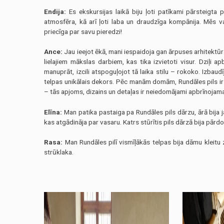
Endija:
Es ekskursijas laikā biju ļoti patīkami pārsteigta p
atmosfēra, kā arī ļoti laba un draudzīga kompānija. Mēs v
priecīga par savu pieredzi!
Ance:
Jau ieejot ēkā, mani iespaidoja gan ārpuses arhitektūra
lielajiem mākslas darbiem, kas tika izvietoti visur. Dziļi apb
manuprāt, izcili atspoguļojot tā laika stilu – rokoko. Izbaudī
telpas unikālais dekors. Pēc manām domām, Rundāles pils ir
– tās apjoms, dizains un detaļas ir neiedomājami apbrīnojamas
Elīna:
Man patika pastaiga pa Rundāles pils dārzu, ārā bija j
kas atgādināja par vasaru. Katrs stūrītis pils dārzā bija pār
Rasa:
Man Rundāles pilī vismīļākās telpas bija dāmu kleitu 
strūklaka.