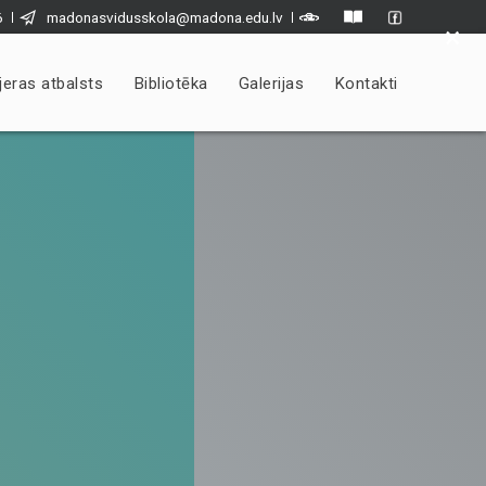
6
madonasvidusskola@madona.edu.lv
×
jeras atbalsts
Bibliotēka
Galerijas
Kontakti