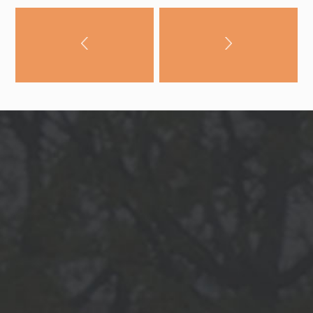
noraidīsit šīs
sīkdatnes, daļa
no vietnes
funkcionalitātes
pazudīs.
Mārketings
Daloties ar
savām
interesēm un
uzvedību, kad
apmeklējat
mūsu vietni,
jūs palielinat
iespēju redzēt
personalizētu
saturu un
piedāvājumus.