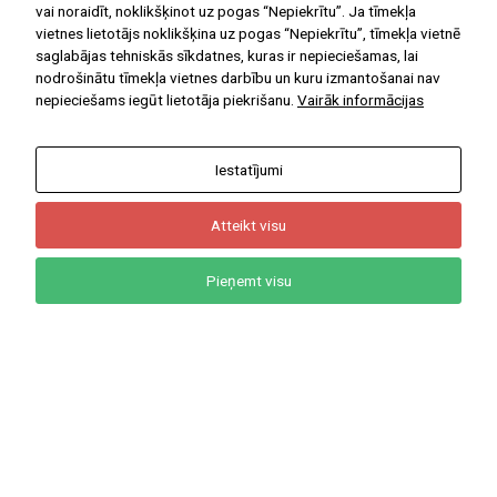
Ar Jums kopš 1908.gada
vai noraidīt, noklikšķinot uz pogas “Nepiekrītu”. Ja tīmekļa
vietnes lietotājs noklikšķina uz pogas “Nepiekrītu”, tīmekļa vietnē
saglabājas tehniskās sīkdatnes, kuras ir nepieciešamas, lai
nodrošinātu tīmekļa vietnes darbību un kuru izmantošanai nav
nepieciešams iegūt lietotāja piekrišanu.
Vairāk informācijas
NODERĪGAS DIGITĀLĀS MĀCĪBU
PLATFORMAS
Iestatījumi
E-klase
Uzdevumi.lv
Atteikt visu
Letonika
Pieņemt visu
Māconis
Start(IT)
Soma.lv
NODERĪGAS IEKŠĒJĀS
SAITES
Projekti