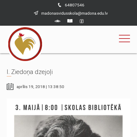
×
Skip
64807546
to
madonasvidusskola@madona.edu.lv
content
I. Ziedoņa dzejoļi
aprīlis 19, 2018 | 13:38:50
Nepieciešams
Šīs sīkdatnes