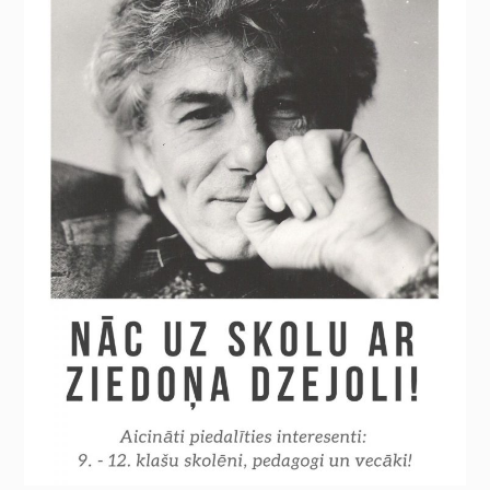
nav obligātas.
Tie ir
nepieciešami,
lai vietne
darbotos.
Statistika
Lai mēs
varētu uzlabot
vietnes
funkcionalitāti
un struktūru,
pamatojoties
uz to, kā
vietne tiek
izmantota.
Pieredze
Lai mūsu vietne
jūsu
apmeklējuma
laikā darbotos
pēc iespējas
labāk. Ja jūs