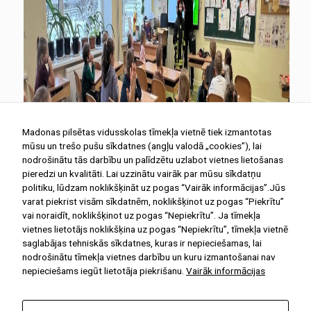
Madonas pilsētas vidusskolas tīmekļa vietnē tiek izmantotas
mūsu un trešo pušu sīkdatnes (angļu valodā „cookies”), lai
nodrošinātu tās darbību un palīdzētu uzlabot vietnes lietošanas
pieredzi un kvalitāti. Lai uzzinātu vairāk par mūsu sīkdatņu
politiku, lūdzam noklikšķināt uz pogas “Vairāk informācijas”.Jūs
varat piekrist visām sīkdatnēm, noklikšķinot uz pogas “Piekrītu”
vai noraidīt, noklikšķinot uz pogas “Nepiekrītu”. Ja tīmekļa
vietnes lietotājs noklikšķina uz pogas “Nepiekrītu”, tīmekļa vietnē
saglabājas tehniskās sīkdatnes, kuras ir nepieciešamas, lai
nodrošinātu tīmekļa vietnes darbību un kuru izmantošanai nav
nepieciešams iegūt lietotāja piekrišanu.
Vairāk informācijas