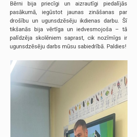
noraidīsit šīs
Bērni bija priecīgi un aizrautīgi piedalījās
sīkdatnes, daļa
no vietnes
pasākumā, iegūstot jaunas zināšanas par
funkcionalitātes
drošību un ugunsdzēsēju ikdienas darbu. Šī
pazudīs.
tikšanās bija vērtīga un iedvesmojoša – tā
palīdzēja skolēniem saprast, cik nozīmīgs ir
Mārketings
Daloties ar
ugunsdzēsēju darbs mūsu sabiedrībā. Paldies!
savām
interesēm un
uzvedību, kad
apmeklējat
mūsu vietni,
jūs palielinat
iespēju redzēt
personalizētu
saturu un
piedāvājumus.