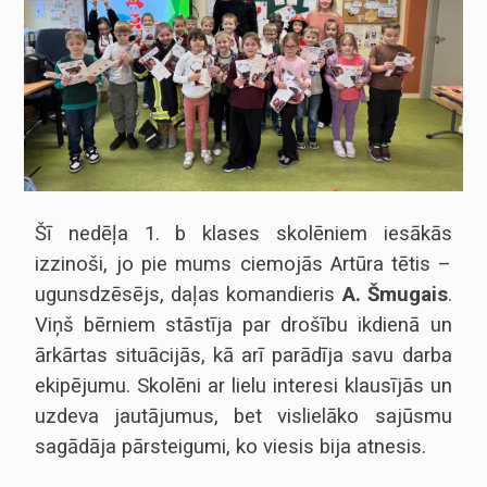
nav obligātas.
Tie ir
nepieciešami,
lai vietne
darbotos.
Statistika
Lai mēs
varētu uzlabot
vietnes
funkcionalitāti
un struktūru,
Šī nedēļa 1. b klases skolēniem iesākās
pamatojoties
izzinoši, jo pie mums ciemojās Artūra tētis –
uz to, kā
vietne tiek
ugunsdzēsējs, daļas komandieris
A. Šmugais
.
izmantota.
Viņš bērniem stāstīja par drošību ikdienā un
ārkārtas situācijās, kā arī parādīja savu darba
Pieredze
ekipējumu. Skolēni ar lielu interesi klausījās un
Lai mūsu vietne
jūsu
uzdeva jautājumus, bet vislielāko sajūsmu
apmeklējuma
laikā darbotos
sagādāja pārsteigumi, ko viesis bija atnesis.
pēc iespējas
labāk. Ja jūs