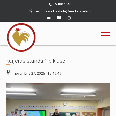
×
Skip
64807546
to
madonasvidusskola@madona.edu.lv
content
Karjeras stunda 1.b klasē
novembris 27, 2025 | 15:49:49
Nepieciešams
Šīs sīkdatnes