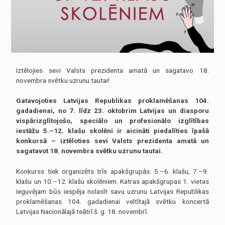
nav obligātas.
Tie ir
nepieciešami,
lai vietne
darbotos.
Statistika
Iztēlojies sevi Valsts prezidenta amatā un sagatavo 18.
Lai mēs
novembra svētku uzrunu tautai!
varētu uzlabot
vietnes
funkcionalitāti
Gatavojoties Latvijas Republikas proklamēšanas 104.
un struktūru,
gadadienai, no 7. līdz 23. oktobrim Latvijas un diasporu
pamatojoties
vispārizglītojošo, speciālo un profesionālo izglītības
uz to, kā
vietne tiek
iestāžu 5.–12. klašu skolēni ir aicināti piedalīties īpašā
izmantota.
konkursā – iztēloties sevi Valsts prezidenta amatā un
sagatavot 18. novembra svētku uzrunu tautai.
Pieredze
Konkurss tiek organizēts trīs apakšgrupās: 5.–6. klašu, 7.–9.
Lai mūsu vietne
klašu un 10.–12. klašu skolēniem. Katras apakšgrupas 1. vietas
jūsu
ieguvējam būs iespēja nolasīt savu uzrunu Latvijas Republikas
apmeklējuma
proklamēšanas 104. gadadienai veltītajā svētku koncertā
laikā darbotos
pēc iespējas
Latvijas Nacionālajā teātrī š. g. 18. novembrī.
labāk. Ja jūs