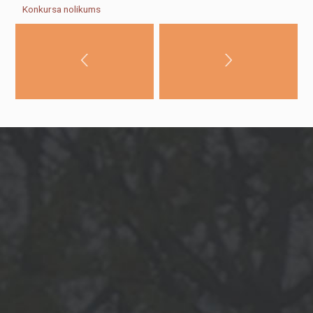
noraidīsit šīs
Konkursa nolikums
sīkdatnes, daļa
no vietnes
funkcionalitātes
pazudīs.
Mārketings
Daloties ar
savām
interesēm un
uzvedību, kad
apmeklējat
mūsu vietni,
jūs palielinat
iespēju redzēt
personalizētu
saturu un
piedāvājumus.