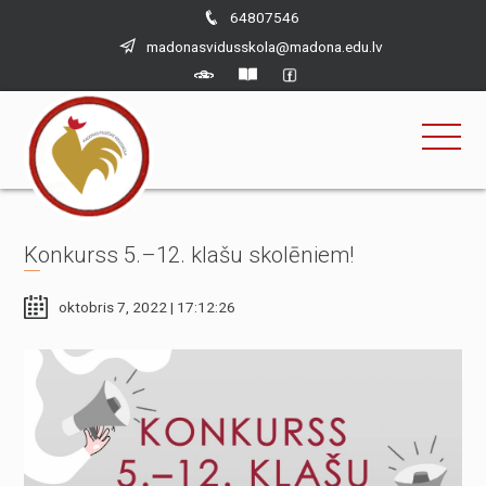
×
Skip
64807546
to
madonasvidusskola@madona.edu.lv
content
Konkurss 5.–12. klašu skolēniem!
oktobris 7, 2022 | 17:12:26
Nepieciešams
Šīs sīkdatnes