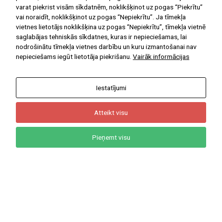
Ar Jums kopš 1908.gada
varat piekrist visām sīkdatnēm, noklikšķinot uz pogas “Piekrītu”
vai noraidīt, noklikšķinot uz pogas “Nepiekrītu”. Ja tīmekļa
vietnes lietotājs noklikšķina uz pogas “Nepiekrītu”, tīmekļa vietnē
saglabājas tehniskās sīkdatnes, kuras ir nepieciešamas, lai
nodrošinātu tīmekļa vietnes darbību un kuru izmantošanai nav
nepieciešams iegūt lietotāja piekrišanu.
Vairāk informācijas
NODERĪGAS DIGITĀLĀS MĀCĪBU
PLATFORMAS
Iestatījumi
E-klase
Atteikt visu
Uzdevumi.lv
Letonika
Pieņemt visu
Māconis
Start(IT)
Soma.lv
NODERĪGAS IEKŠĒJĀS
SAITES