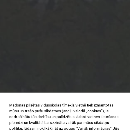
Madonas pilsētas vidusskolas tīmekļa vietnē tiek izmantotas
mūsu un trešo pušu sīkdatnes (angļu valodā „cookies”), lai
nodrošinātu tās darbību un palīdzētu uzlabot vietnes lietošanas
pieredzi un kvalitāti. Lai uzzinātu vairāk par mūsu sīkdatņu
politiku, lūdzam noklikšķināt uz pogas “Vairāk informācijas”.Jūs