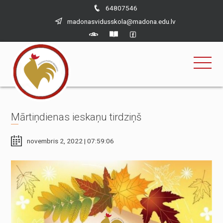
×
Skip
64807546
to
madonasvidusskola@madona.edu.lv
content
Mārtiņdienas ieskaņu tirdziņš
novembris 2, 2022 | 07:59:06
Nepieciešams
Šīs sīkdatnes