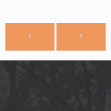
noraidīsit šīs
sīkdatnes, daļa
no vietnes
funkcionalitātes
pazudīs.
Mārketings
Daloties ar
savām
interesēm un
uzvedību, kad
apmeklējat
mūsu vietni,
jūs palielinat
iespēju redzēt
personalizētu
saturu un
piedāvājumus.