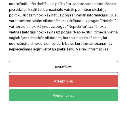
nodrošinātu tās darbību un palīdzētu uzlabot vietnes lietošanas
pieredzi un kvalitāti. Lai uzzinātu vairāk par mūsu sīkdatņu
politiku, lūdzam noklikšķināt uz pogas “Vairāk informācijas”.Jūs
varat piekrist visām sīkdatnēm, noklikšķinot uz pogas “Piekrītu”
vai noraidīt, noklikšķinot uz pogas “Nepiekrītu”. Ja tīmekļa
Ar Jums kopš 1908.gada
vietnes lietotājs noklikšķina uz pogas “Nepiekrītu”, tīmekļa vietnē
saglabājas tehniskās sīkdatnes, kuras ir nepieciešamas, lai
nodrošinātu tīmekļa vietnes darbību un kuru izmantošanai nav
nepieciešams iegūt lietotāja piekrišanu.
Vairāk informācijas
Iestatījumi
NODERĪGAS DIGITĀLĀS MĀCĪBU
PLATFORMAS
Atteikt visu
E-klase
Uzdevumi.lv
Pieņemt visu
Letonika
Māconis
Start(IT)
Soma.lv