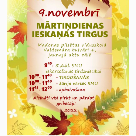
nav obligātas.
Tie ir
nepieciešami,
lai vietne
darbotos.
Statistika
Lai mēs
varētu uzlabot
vietnes
funkcionalitāti
un struktūru,
pamatojoties
uz to, kā
vietne tiek
izmantota.
Pieredze
Lai mūsu vietne
jūsu
apmeklējuma
laikā darbotos
pēc iespējas
labāk. Ja jūs