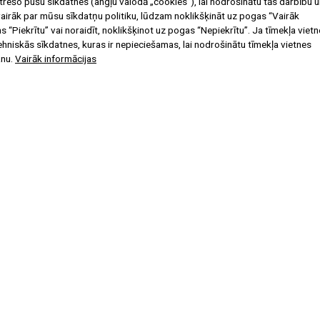
rešo pušu sīkdatnes (angļu valodā „cookies”), lai nodrošinātu tās darbību u
u vairāk par mūsu sīkdatņu politiku, lūdzam noklikšķināt uz pogas “Vairāk
 “Piekrītu” vai noraidīt, noklikšķinot uz pogas “Nepiekrītu”. Ja tīmekļa viet
tehniskās sīkdatnes, kuras ir nepieciešamas, lai nodrošinātu tīmekļa vietnes
anu.
Vairāk informācijas