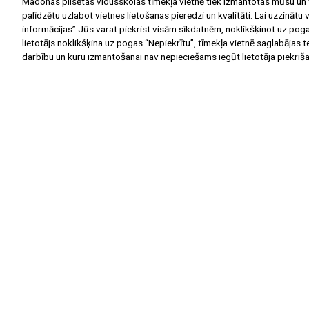
Madonas pilsētas vidusskolas tīmekļa vietnē tiek izmantotas mūsu un t
palīdzētu uzlabot vietnes lietošanas pieredzi un kvalitāti. Lai uzzināt
informācijas”.Jūs varat piekrist visām sīkdatnēm, noklikšķinot uz pogas
lietotājs noklikšķina uz pogas “Nepiekrītu”, tīmekļa vietnē saglabājas 
darbību un kuru izmantošanai nav nepieciešams iegūt lietotāja piekriš