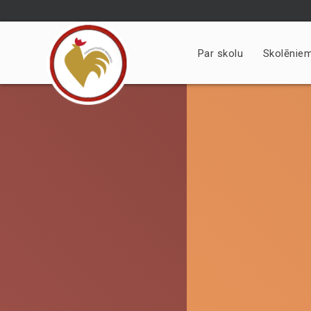
Skip
to
content
Par skolu
Skolēnie