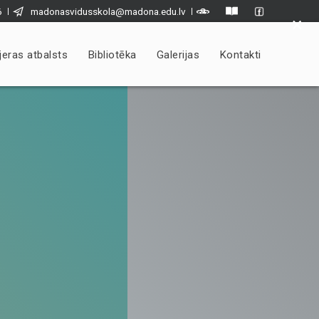
6
madonasvidusskola@madona.edu.lv
×
jeras atbalsts
Bibliotēka
Galerijas
Kontakti