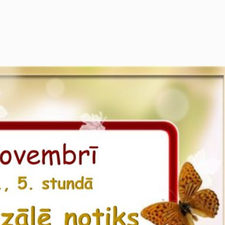
noraidīsit šīs
sīkdatnes, daļa
no vietnes
funkcionalitātes
pazudīs.
Mārketings
Daloties ar
savām
interesēm un
uzvedību, kad
apmeklējat
mūsu vietni,
jūs palielinat
iespēju redzēt
personalizētu
saturu un
piedāvājumus.