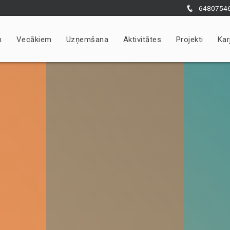
6480754
m
Vecākiem
Uzņemšana
Aktivitātes
Projekti
Kar
Nepieciešams
Šīs sīkdatnes