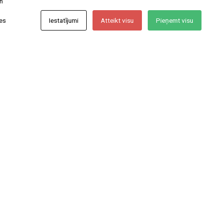
n
nes
Iestatījumi
Atteikt visu
Pieņemt visu