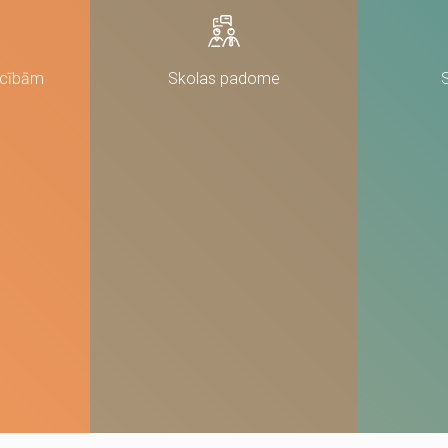
nav obligātas.
Tie ir
nepieciešami,
lai vietne
darbotos.
ācībām
Skolas padome
Statistika
Lai mēs
varētu uzlabot
vietnes
funkcionalitāti
un struktūru,
pamatojoties
uz to, kā
vietne tiek
izmantota.
Pieredze
Lai mūsu vietne
jūsu
apmeklējuma
laikā darbotos
pēc iespējas
labāk. Ja jūs