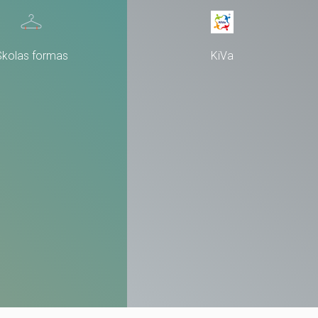
Skolas formas
KiVa