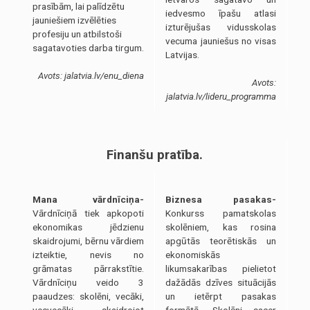
prasībām, lai palīdzētu
iedvesmo īpašu atlasi
jauniešiem izvēlēties
izturējušas vidusskolas
profesiju un atbilstoši
vecuma jauniešus no visas
sagatavoties darba tirgum.
Latvijas.
Avots: jalatvia.lv/enu_diena
Avots:
jalatvia.lv/lideru_programma
Finanšu pratība.
Mana vārdnīciņa-
Biznesa pasakas-
Vārdnīciņā tiek apkopoti
Konkurss pamatskolas
ekonomikas jēdzienu
skolēniem, kas rosina
skaidrojumi, bērnu vārdiem
apgūtās teorētiskās un
izteiktie, nevis no
ekonomiskās
grāmatas pārrakstītie.
likumsakarības pielietot
Vārdnīciņu veido 3
dažādās dzīves situācijās
paaudzes: skolēni, vecāki,
un ietērpt pasakas