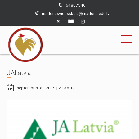
×
Skip
64807546
to
madonasvidusskola@madona.edu.lv
content
JALatvia
septembris 30, 2019 | 21:36:17
Nepieciešams
Šīs sīkdatnes