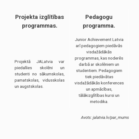
noraidīsit šīs
sīkdatnes, daļa
no vietnes
funkcionalitātes
Projekta izglītības
Pedagogu
pazudīs.
programmas.
programma.
Junior Achievement Latvia
Mārketings
arī pedagogiem piedāvās
Daloties ar
savām
visdažādākās
interesēm un
programmas, kas noderēs
uzvedību, kad
Projektā JALatvia var
darbā ar skolēniem un
apmeklējat
piedalīies skolēni un
studentiem. Pedagogiem
mūsu vietni,
studenti no sākumskolas,
jūs palielinat
tiek piedāvātas
pamatskolas, vidusskolas
iespēju redzēt
visdažādākās konferences
personalizētu
un augstskolas.
un apmācības,
saturu un
tālākizglītības kursi un
piedāvājumus.
metodika.
Avots: jalatvia.lv/par_mums