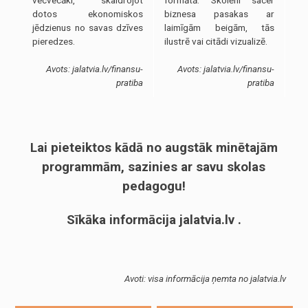
vecvecāki, skaidrojot
formātā. Skolēni sacer
dotos ekonomiskos
biznesa pasakas ar
jēdzienus no savas dzīves
laimīgām beigām, tās
pieredzes.
ilustrē vai citādi vizualizē.
Avots: jalatvia.lv/finansu-
Avots: jalatvia.lv/finansu-
pratiba
pratiba
Lai pieteiktos kādā no augstāk minētajām
programmām, sazinies ar savu skolas
pedagogu!
Sīkāka informācija jalatvia.lv .
Avoti: visa informācija ņemta no jalatvia.lv