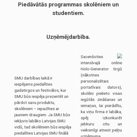
Piedāvātās programmas skolēniem un
studentiem.
Uzņēmējdarbība.
Sacenšoties
intensīvajā online
Holo-Generator tirgū
(nākotnes
SMU darbības laikā ir
personalizētais
iespējams piedalīties
portatīvais dators),
gadatirgos un festivālos, kur
skolēni pielieto visas
SMU būs iespēja prezentēt un
iegūtās zināšanas un
pārdot savu produktu,
iemaņas, lai pierādītu,
skolēniem – iepazīties ar
ka viņu firma ir labāka,
jauniem draugiem. Ja SMU būs
spēj izkonkurēt
iekļuvis labāko Latvijas SMU
jebkuru citu un
vidū, tad skolēniem būs iespēja
veiksmīgi atnest peļņu
piedalīties Latvijas SMU finālā
uzņēmuma