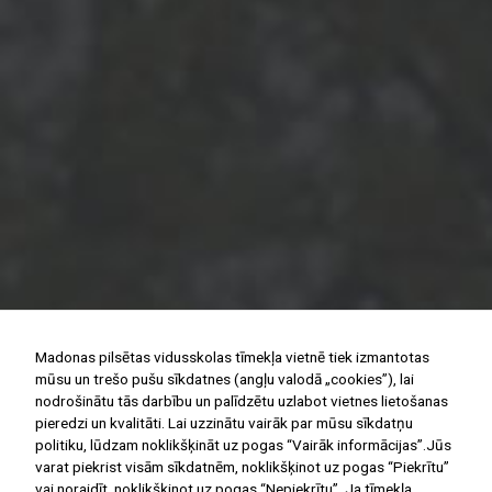
Madonas pilsētas vidusskolas tīmekļa vietnē tiek izmantotas
mūsu un trešo pušu sīkdatnes (angļu valodā „cookies”), lai
nodrošinātu tās darbību un palīdzētu uzlabot vietnes lietošanas
pieredzi un kvalitāti. Lai uzzinātu vairāk par mūsu sīkdatņu
politiku, lūdzam noklikšķināt uz pogas “Vairāk informācijas”.Jūs
varat piekrist visām sīkdatnēm, noklikšķinot uz pogas “Piekrītu”
vai noraidīt, noklikšķinot uz pogas “Nepiekrītu”. Ja tīmekļa