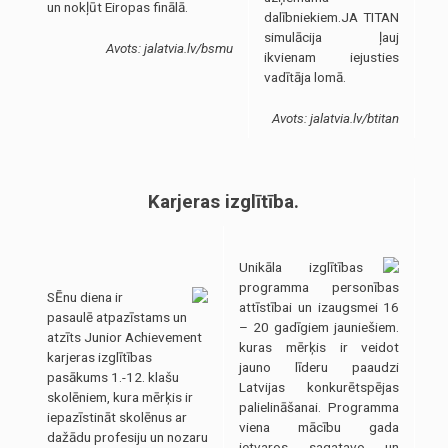
un nokļūt Eiropas finālā.
dalībniekiem.JA TITAN
simulācija ļauj
Avots: jalatvia.lv/bsmu
ikvienam iejusties
vadītāja lomā.
Avots: jalatvia.lv/btitan
Karjeras izglītība.
Unikāla izglītības
programma personības
SĒnu diena ir
attīstībai un izaugsmei 16
pasaulē atpazīstams un
– 20 gadīgiem jauniešiem.
atzīts Junior Achievement
kuras mērķis ir veidot
karjeras izglītības
jauno līderu paaudzi
pasākums 1.-12. klašu
Latvijas konkurētspējas
skolēniem, kura mērķis ir
palielināšanai. Programma
iepazīstināt skolēnus ar
viena mācību gada
dažādu profesiju un nozaru
ietvaros sagatavo un