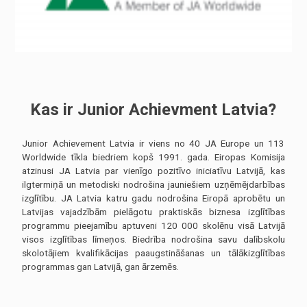
nav obligātas.
Tie ir
nepieciešami,
lai vietne
darbotos.
Statistika
Lai mēs
Kas ir Junior Achievment Latvia?
varētu uzlabot
vietnes
funkcionalitāti
Junior Achievement Latvia ir viens no 40 JA Europe un 113
un struktūru,
pamatojoties
Worldwide tīkla biedriem kopš 1991. gada. Eiropas Komisija
uz to, kā
atzinusi JA Latvia par vienīgo pozitīvo iniciatīvu Latvijā, kas
vietne tiek
ilgtermiņā un metodiski nodrošina jauniešiem uzņēmējdarbības
izmantota.
izglītību. JA Latvia katru gadu nodrošina Eiropā aprobētu un
Latvijas vajadzībām pielāgotu praktiskās biznesa izglītības
programmu pieejamību aptuveni 120 000 skolēnu visā Latvijā
Pieredze
visos izglītības līmeņos. Biedrība nodrošina savu dalībskolu
Lai mūsu vietne
skolotājiem kvalifikācijas paaugstināšanas un tālākizglītības
jūsu
apmeklējuma
programmas gan Latvijā, gan ārzemēs.
laikā darbotos
pēc iespējas
labāk. Ja jūs