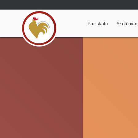
Skip
to
content
Par skolu
Skolēnie