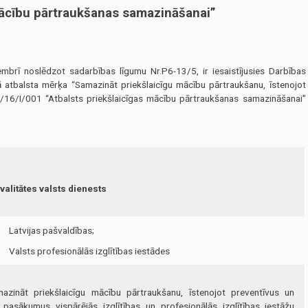
mācību pārtraukšanas samazināšanai”
oslēdzot sadarbības līgumu Nr.P6-13/5, ir iesaistījusies Darbības
 atbalsta mērķa “Samazināt priekšlaicīgu mācību pārtraukšanu, īstenojot
0/16/I/001 “Atbalsts priekšlaicīgas mācību pārtraukšanas samazināšanai”
kvalitātes valsts dienests
Latvijas pašvaldības;
Valsts profesionālās izglītības iestādes
 priekšlaicīgu mācību pārtraukšanu, īstenojot preventīvus un
 pasākumus vispārējās izglītības un profesionālās izglītības iestāžu