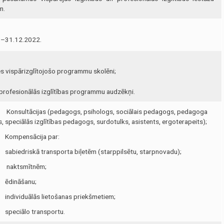
m.
.–31.12.2022.
es vispārizglītojošo programmu skolēni;
 profesionālās izglītības programmu audzēkņi.
Konsultācijas (pedagogs, psihologs, sociālais pedagogs, pedagoga
s, speciālās izglītības pedagogs, surdotulks, asistents, ergoterapeits);
Kompensācija par:
sabiedriskā transporta biļetēm (starppilsētu, starpnovadu);
naktsmītnēm;
ēdināšanu;
individuālās lietošanas priekšmetiem;
speciālo transportu.