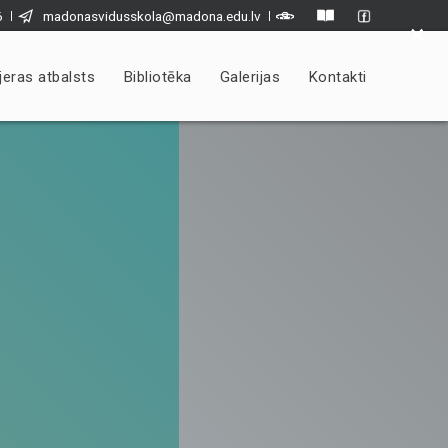
6
madonasvidusskola@madona.edu.lv
×
jeras atbalsts
Bibliotēka
Galerijas
Kontakti