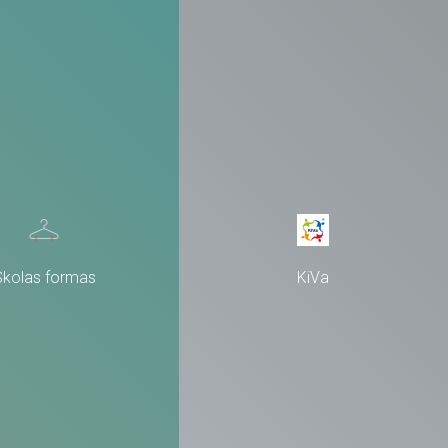
Skolas formas
KiVa