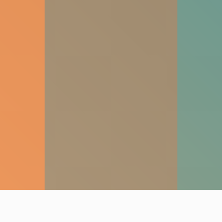
noraidīsit šīs
sīkdatnes, daļa
no vietnes
funkcionalitātes
pazudīs.
Mārketings
Daloties ar
savām
interesēm un
uzvedību, kad
apmeklējat
mūsu vietni,
jūs palielinat
iespēju redzēt
personalizētu
saturu un
piedāvājumus.