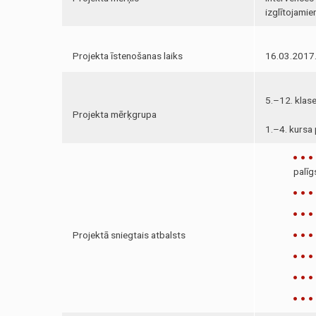
izglītojamie
Projekta īstenošanas laiks
16.03.2017
5.–12. klas
Projekta mērķgrupa
1.–4. kursa
palīg
Projektā sniegtais atbalsts