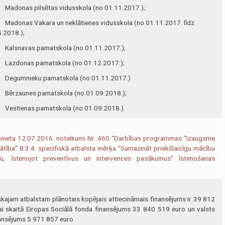
Madonas pilsētas vidusskola (no 01.11.2017.);
Madonas Vakara un neklātienes vidusskola (no 01.11.2017. līdz
.2018.);
Kalsnavas pamatskola (no 01.11.2017.);
Lazdonas pamatskola (no 01.12.2017.);
Degumnieku pamatskola (no 01.11.2017.)
Bērzaunes pamatskola (no 01.09.2018.);
Vestienas pamatskola (no 01.09.2018.).
bineta 12.07.2016. noteikumi Nr. 460 “Darbības programmas “Izaugsme
ātība” 8.3.4. specifiskā atbalsta mērķa “Samazināt priekšlaicīgu mācību
nu, īstenojot preventīvus un intervences pasākumus” īstenošanas
am atbalstam plānotais kopējais attiecināmais finansējums ir 39 812
ai skaitā Eiropas Sociālā fonda finansējums 33 840 519 euro un valsts
ansējums 5 971 857 euro.