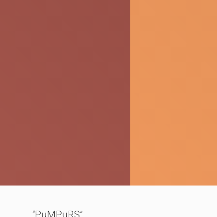
“PuMPuRS”