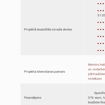
31.05
Projektā iesaistītās novada skolas
Ministru ka
un nodarbin
Projekta īstenošanas pamats
pārtraukša
noteikumi
Specifiskaj
Finansējums
376 euro, t
budžeta fin