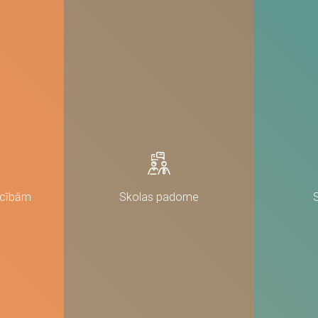
nav obligātas.
Tie ir
nepieciešami,
lai vietne
darbotos.
Statistika
Lai mēs
varētu uzlabot
vietnes
funkcionalitāti
un struktūru,
pamatojoties
uz to, kā
vietne tiek
izmantota.
ācībām
Skolas padome
Pieredze
Lai mūsu vietne
jūsu
apmeklējuma
laikā darbotos
pēc iespējas
labāk. Ja jūs