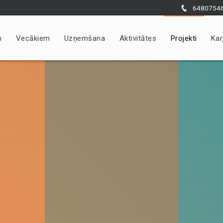
6480754
m
Vecākiem
Uzņemšana
Aktivitātes
Projekti
Kar
Nepieciešams
Šīs sīkdatnes