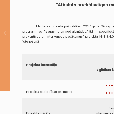
“Atbalsts priekšlaicīgas 
Madonas novada pašvaldība, 2017.gada 26.septembrī n
programmas “Izaugsme un nodarbinātība” 8.3.4. specifiskā
preventīvus un intervences pasākumus” projekta Nr.8.3.4.
īstenošanā.
Projekta īstenotājs
Izglītības 
Projekta sadarbības partneris
Samazināt
Projekta mērķis
intervences