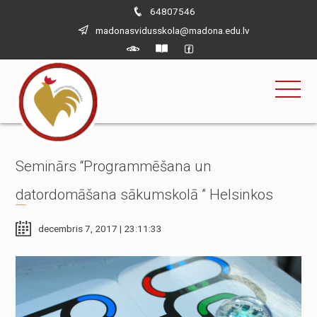
×
Skip
64807546
to
madonasvidusskola@madona.edu.lv
content
Seminārs “Programmēšana un
datordomāšana sākumskolā ” Helsinkos
decembris 7, 2017 | 23:11:33
Nepieciešams
Šīs sīkdatnes