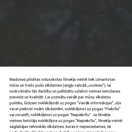
Madonas pilsētas vidusskolas tīmekļa vietnē tiek izmantotas
mūsu un trešo pušu sīkdatnes (angļu valodā „cookies”), lai
nodrošinātu tās darbību un palīdzētu uzlabot vietnes lietošanas
pieredzi un kvalitāti. Lai uzzinātu vairāk par mūsu sīkdatņu
politiku, lūdzam noklikšķināt uz pogas “Vairāk informācijas”.Jūs
varat piekrist visām sīkdatnēm, noklikšķinot uz pogas “Piekrītu”
vai noraidīt, noklikšķinot uz pogas “Nepiekrītu”. Ja tīmekļa
vietnes lietotājs noklikšķina uz pogas “Nepiekrītu”, tīmekļa vietnē
saglabājas tehniskās sīkdatnes, kuras ir nepieciešamas, lai