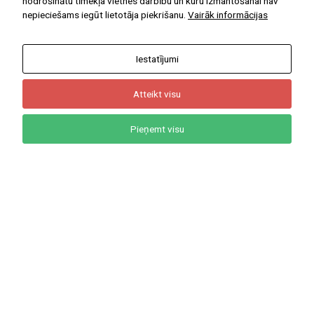
nodrošinātu tīmekļa vietnes darbību un kuru izmantošanai nav
nepieciešams iegūt lietotāja piekrišanu.
Vairāk informācijas
Iestatījumi
Atteikt visu
Pieņemt visu