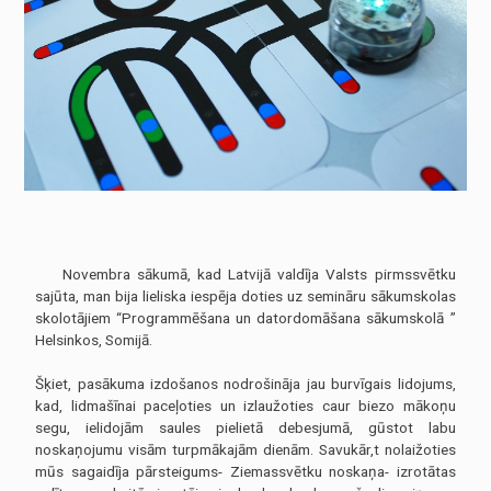
nav obligātas.
Tie ir
nepieciešami,
lai vietne
darbotos.
Statistika
Lai mēs
varētu uzlabot
vietnes
funkcionalitāti
un struktūru,
pamatojoties
uz to, kā
Novembra sākumā, kad Latvijā valdīja Valsts pirmssvētku
vietne tiek
sajūta, man bija lieliska iespēja doties uz semināru sākumskolas
izmantota.
skolotājiem “Programmēšana un datordomāšana sākumskolā ”
Helsinkos, Somijā.
Pieredze
Šķiet, pasākuma izdošanos nodrošināja jau burvīgais lidojums,
Lai mūsu vietne
kad, lidmašīnai paceļoties un izlaužoties caur biezo mākoņu
jūsu
apmeklējuma
segu, ielidojām saules pielietā debesjumā, gūstot labu
laikā darbotos
noskaņojumu visām turpmākajām dienām. Savukār,t nolaižoties
pēc iespējas
mūs sagaidīja pārsteigums- Ziemassvētku noskaņa- izrotātas
labāk. Ja jūs