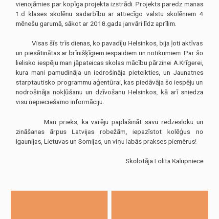
vienojāmies par kopīga projekta izstrādi. Projekts paredz manas
1.d klases skolēnu sadarbību ar attiecīgo valstu skolēniem 4
mēnešu garumā, sākot ar 2018.gada janvāri līdz aprīlim.
Visas šīs trīs dienas, ko pavadīju Helsinkos, bija ļoti aktīvas
un piesātinātas ar brīnišķīgiem iespaidiem un notikumiem. Par šo
lielisko iespēju man jāpateicas skolas mācību pārzinei A.Krīgerei,
kura mani pamudināja un iedrošināja pieteikties, un Jaunatnes
starptautisko programmu aģentūrai, kas piedāvāja šo iespēju un
nodrošināja nokļūšanu un dzīvošanu Helsinkos, kā arī sniedza
visu nepieciešamo informāciju.
Man prieks, ka varēju paplašināt savu redzesloku un
zināšanas ārpus Latvijas robežām, iepazīstot kolēģus no
Igaunijas, Lietuvas un Somijas, un viņu labās prakses piemērus!
Skolotāja Lolita Kalupniece