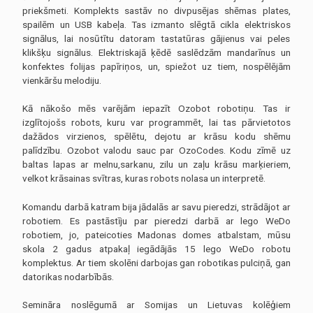
priekšmeti. Komplekts sastāv no divpusējas shēmas plates,
spailēm un USB kabeļa. Tas izmanto slēgtā cikla elektriskos
signālus, lai nosūtītu datoram tastatūras gājienus vai peles
klikšķu signālus. Elektriskajā ķēdē saslēdzām mandarīnus un
konfektes folijas papīriņos, un, spiežot uz tiem, nospēlējām
vienkāršu melodiju.
Kā nākošo mēs varējām iepazīt Ozobot robotiņu. Tas ir
izglītojošs robots, kuru var programmēt, lai tas pārvietotos
dažādos virzienos, spēlētu, dejotu ar krāsu kodu shēmu
palīdzību. Ozobot valodu sauc par OzoCodes. Kodu zīmē uz
baltas lapas ar melnu,sarkanu, zilu un zaļu krāsu marķieriem,
velkot krāsainas svītras, kuras robots nolasa un interpretē.
Komandu darbā katram bija jādalās ar savu pieredzi, strādājot ar
robotiem. Es pastāstīju par pieredzi darbā ar lego WeDo
robotiem, jo, pateicoties Madonas domes atbalstam, mūsu
skola 2 gadus atpakaļ iegādājās 15 lego WeDo robotu
komplektus. Ar tiem skolēni darbojas gan robotikas pulciņā, gan
datorikas nodarbībās.
Semināra noslēgumā ar Somijas un Lietuvas kolēģiem