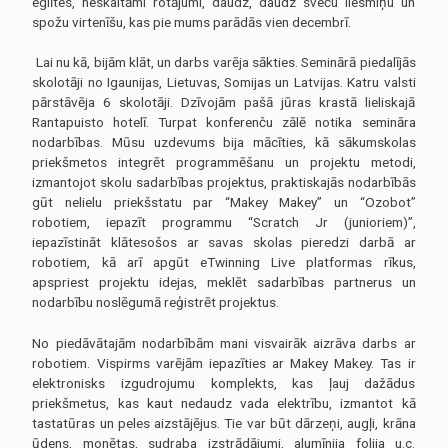
eglītes, neskaitāmi rotājumi, daudz, daudz sveču liesmiņu un
noraidīsit šīs
sīkdatnes, daļa
spožu virtenīšu, kas pie mums parādās vien decembrī.
no vietnes
funkcionalitātes
Lai nu kā, bijām klāt, un darbs varēja sākties. Seminārā piedalījās
pazudīs.
skolotāji no Igaunijas, Lietuvas, Somijas un Latvijas. Katru valsti
pārstāvēja 6 skolotāji. Dzīvojām pašā jūras krastā lieliskajā
Rantapuisto hotelī. Turpat konferenču zālē notika semināra
Mārketings
nodarbības. Mūsu uzdevums bija mācīties, kā sākumskolas
Daloties ar
priekšmetos integrēt programmēšanu un projektu metodi,
savām
interesēm un
izmantojot skolu sadarbības projektus, praktiskajās nodarbībās
uzvedību, kad
gūt nelielu priekšstatu par “Makey Makey” un “Ozobot”
apmeklējat
robotiem, iepazīt programmu “Scratch Jr (junioriem)”,
mūsu vietni,
iepazīstināt klātesošos ar savas skolas pieredzi darbā ar
jūs palielinat
iespēju redzēt
robotiem, kā arī apgūt eTwinning Live platformas rīkus,
personalizētu
apspriest projektu idejas, meklēt sadarbības partnerus un
saturu un
nodarbību noslēgumā reģistrēt projektus.
piedāvājumus.
No piedāvātajām nodarbībām mani visvairāk aizrāva darbs ar
robotiem. Vispirms varējām iepazīties ar Makey Makey. Tas ir
elektronisks izgudrojumu komplekts, kas ļauj dažādus
priekšmetus, kas kaut nedaudz vada elektrību, izmantot kā
tastatūras un peles aizstājējus. Tie var būt dārzeņi, augļi, krāna
ūdens, monētas, sudraba izstrādājumi, alumīnija folija u.c.