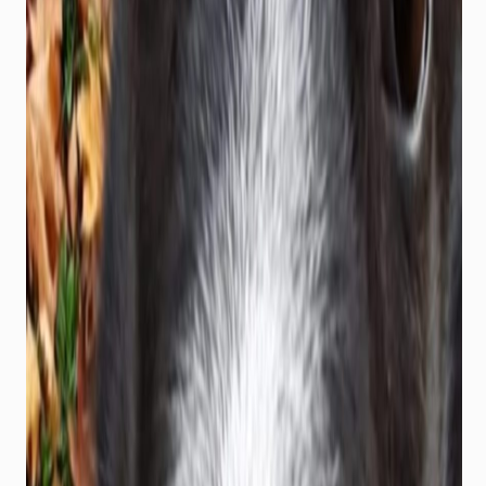
noraidīsit šīs
sīkdatnes, daļa
no vietnes
funkcionalitātes
pazudīs.
Mārketings
Daloties ar
savām
interesēm un
uzvedību, kad
apmeklējat
mūsu vietni,
jūs palielinat
iespēju redzēt
personalizētu
saturu un
piedāvājumus.