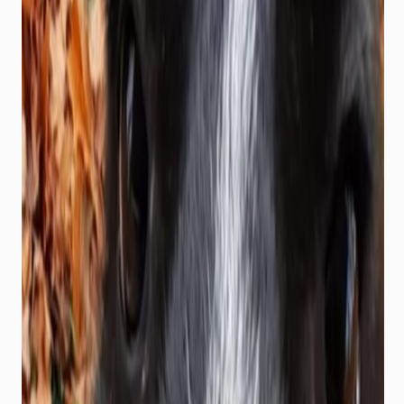
nav obligātas.
Tie ir
nepieciešami,
lai vietne
darbotos.
Statistika
Lai mēs
varētu uzlabot
vietnes
funkcionalitāti
un struktūru,
pamatojoties
uz to, kā
vietne tiek
izmantota.
Pieredze
Lai mūsu vietne
jūsu
apmeklējuma
laikā darbotos
pēc iespējas
labāk. Ja jūs