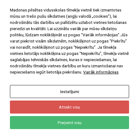
Madonas pilsētas vidusskolas tīmekļa vietnē tiek izmantotas
mūsu un trešo pušu sīkdatnes (angļu valodā „cookies”), lai
nodrošinātu tās darbību un palīdzētu uzlabot vietnes lietošanas
pieredzi un kvalitāti. Lai uzzinātu vairāk par mūsu sīkdatņu
politiku, lūdzam noklikšķināt uz pogas “Vairāk informācijas”.Jūs
varat piekrist visām sīkdatnēm, noklikšķinot uz pogas “Piekrītu”
vai noraidīt, noklikšķinot uz pogas “Nepiekrītu”. Ja tīmekļa
vietnes lietotājs noklikšķina uz pogas “Nepiekrītu”, tīmekļa vietnē
saglabājas tehniskās sīkdatnes, kuras ir nepieciešamas, lai
nodrošinātu tīmekļa vietnes darbību un kuru izmantošanai nav
nepieciešams iegūt lietotāja piekrišanu.
Vairāk informācijas
Iestatījumi
Atteikt visu
Pieņemt visu