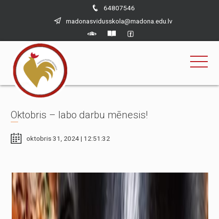
×
Skip
64807546
to
madonasvidusskola@madona.edu.lv
content
Oktobris – labo darbu mēnesis!
oktobris 31, 2024 | 12:51:32
Nepieciešams
Šīs sīkdatnes