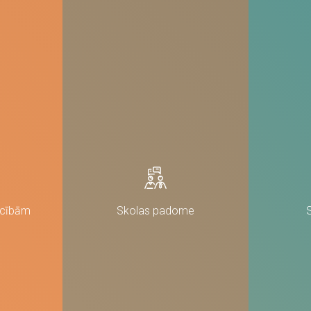
nav obligātas.
Tie ir
nepieciešami,
lai vietne
darbotos.
Statistika
Lai mēs
varētu uzlabot
vietnes
funkcionalitāti
un struktūru,
pamatojoties
uz to, kā
vietne tiek
izmantota.
ācībām
Skolas padome
Pieredze
Lai mūsu vietne
jūsu
apmeklējuma
laikā darbotos
pēc iespējas
labāk. Ja jūs