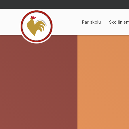
Skip
to
content
Par skolu
Skolēnie