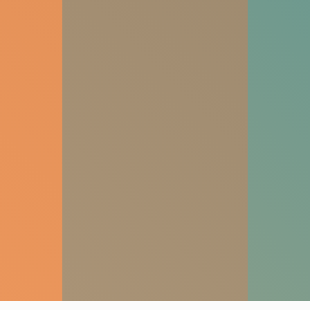
noraidīsit šīs
sīkdatnes, daļa
no vietnes
funkcionalitātes
pazudīs.
Mārketings
Daloties ar
savām
interesēm un
uzvedību, kad
apmeklējat
mūsu vietni,
jūs palielinat
iespēju redzēt
personalizētu
saturu un
piedāvājumus.