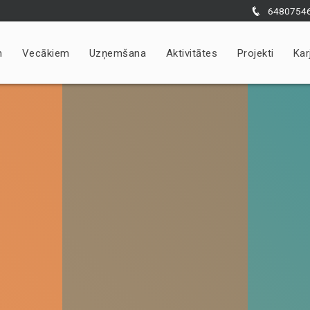
6480754
m
Vecākiem
Uzņemšana
Aktivitātes
Projekti
Kar
Nepieciešams
Šīs sīkdatnes