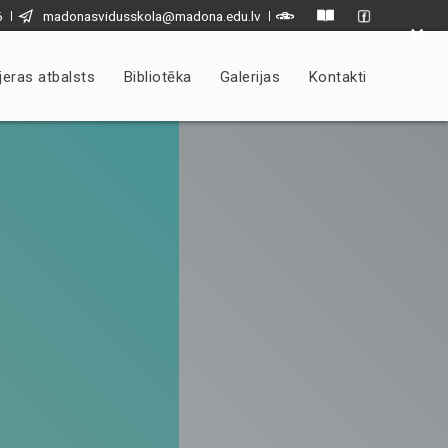
6
madonasvidusskola@madona.edu.lv
×
jeras atbalsts
Bibliotēka
Galerijas
Kontakti